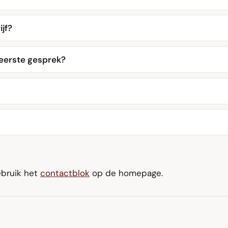
ijf?
 eerste gesprek?
ebruik het
contactblok
op de homepage.