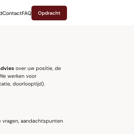
d
Contact
FAQ
Opdracht
advies
over uw positie, de
 We werken voor
atie, doorlooptijd).
e vragen, aandachtspunten