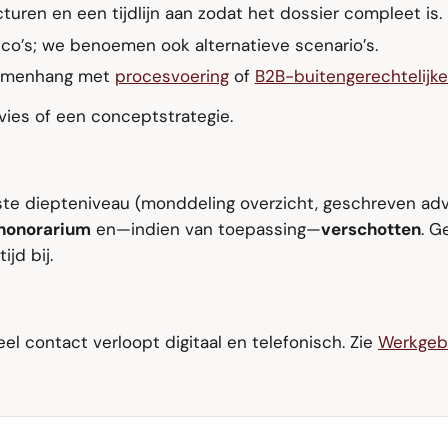
cturen en een tijdlijn aan zodat het dossier compleet is.
ico’s; we benoemen ook alternatieve scenario’s.
samenhang met
procesvoering
of
B2B-buitengerechtelijke
ies of een conceptstrategie.
te diepteniveau (monddeling overzicht, geschreven adv
honorarium
en—indien van toepassing—
verschotten
. G
jd bij.
eel contact verloopt digitaal en telefonisch. Zie
Werkgeb