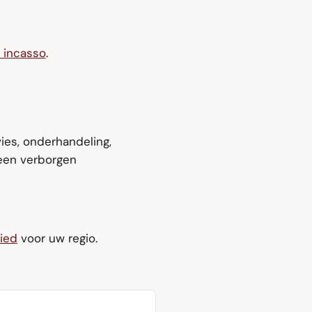
 incasso
.
ies, onderhandeling,
een verborgen
ied
voor uw regio.