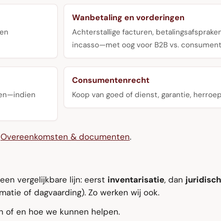
Wanbetaling en vorderingen
 en
Achterstallige facturen, betalingsafspraken
incasso—met oog voor B2B vs. consument
Consumentenrecht
 en—indien
Koop van goed of dienst, garantie, herroep
e
Overeenkomsten & documenten
.
en vergelijkbare lijn: eerst
inventarisatie
, dan
juridisc
atie of dagvaarding). Zo werken wij ook.
an of en hoe we kunnen helpen.